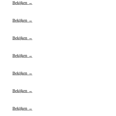
Bekijken →
Bekijken →
Bekijken →
Bekijken →
Bekijken →
Bekijken →
Bekijken →