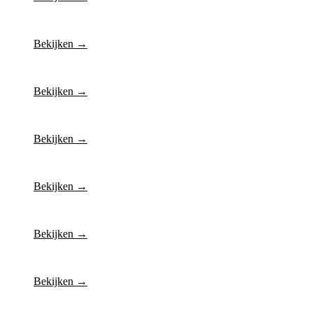
Bekijken →
Bekijken →
Bekijken →
Bekijken →
Bekijken →
Bekijken →