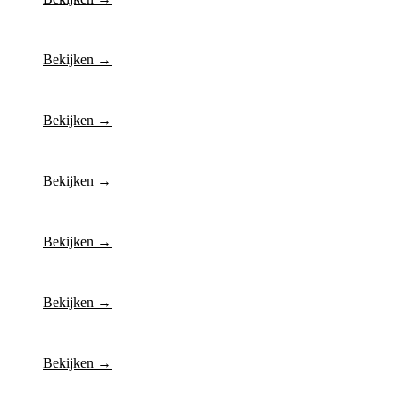
Bekijken →
Bekijken →
Bekijken →
Bekijken →
Bekijken →
Bekijken →