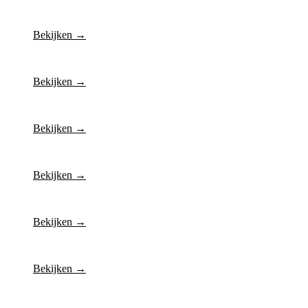
Bekijken →
Bekijken →
Bekijken →
Bekijken →
Bekijken →
Bekijken →